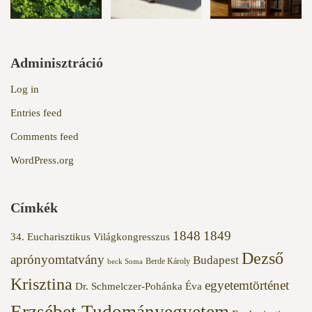
Adminisztráció
Log in
Entries feed
Comments feed
WordPress.org
Címkék
1848
1849
34. Eucharisztikus Világkongresszus
Dezső
aprónyomtatvány
Budapest
Berde Károly
beck Soma
Krisztina
egyetemtörténet
Dr. Schmelczer-Pohánka Éva
Erzsébet Tudományegyetem