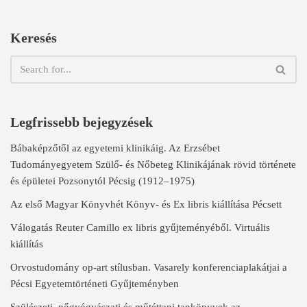
Keresés
Legfrissebb bejegyzések
Bábaképzőtől az egyetemi klinikáig. Az Erzsébet
Tudományegyetem Szülő- és Nőbeteg Klinikájának rövid története
és épületei Pozsonytól Pécsig (1912–1975)
Az első Magyar Könyvhét Könyv- és Ex libris kiállítása Pécsett
Válogatás Reuter Camillo ex libris gyűjteményéből. Virtuális
kiállítás
Orvostudomány op-art stílusban. Vasarely konferenciaplakátjai a
Pécsi Egyetemtörténeti Gyűjteményben
Szülészeti, nőgyógyászati és műtéttani tankönyvek az