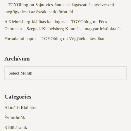
– TGYOblog
on
Sajnovics János csillagászati és nyelvészeti
megfigyelései az északi sarkkörön túl
A Klebelsberg-kiállítás katalógusa – TGYOblog
on
Pécs –
Debrecen – Szeged. Klebelsberg Kuno és a magyar felsőoktatás
Forradalmi napok – TGYOblog
on
Végjáték a távolban
Archívum
Categories
Aktuális Kiállítás
Évfordulók
Kiállításaink