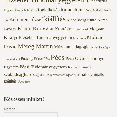
Eucharisztia
forradalom
foglalkozás
Eugenio Pacelli
felfedezők
Hősök
Gönczi Andrea
kiállítás
Kelemen József
Klebelsberg Kuno
Klimo
tere
Klimo Könyvtár
Magyar
Kutatóterem
György
körmenet
Molnár
Királyi Erzsébet Tudományegyetem
Maurinum
Méreg Martin
Dávid
Múzeumpedagógia
online katalógus
Pécs
Pécsi Orvostudományi
Pozsony
Pálmai Dóra
orvostörténet
Pécsi Tudományegyetem
Egyetem
Reuter Camillo
szabadságharc
virtuális
virtuális
utazás
Vasárnapi Újság
Szeged
kiállítás
Útleírások
Kövessen minket!
Name*