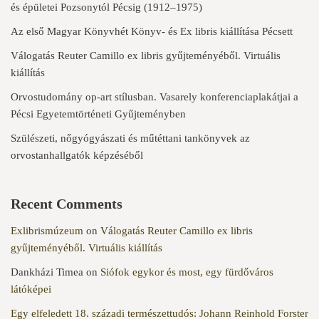
és épületei Pozsonytól Pécsig (1912–1975)
Az első Magyar Könyvhét Könyv- és Ex libris kiállítása Pécsett
Válogatás Reuter Camillo ex libris gyűjteményéből. Virtuális
kiállítás
Orvostudomány op-art stílusban. Vasarely konferenciaplakátjai a
Pécsi Egyetemtörténeti Gyűjteményben
Szülészeti, nőgyógyászati és műtéttani tankönyvek az
orvostanhallgatók képzéséből
Recent Comments
Exlibrismúzeum
on
Válogatás Reuter Camillo ex libris
gyűjteményéből. Virtuális kiállítás
Dankházi Timea
on
Siófok egykor és most, egy fürdőváros
látóképei
Egy elfeledett 18. századi természettudós: Johann Reinhold Forster