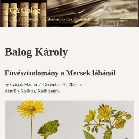
TGYOblog
Skip
PTE EKTK Történeti Gyűjtemények Osztályának blogja
to
content
Balog Károly
Füvésztudomány a Mecsek lábánál
by
Czirják Márton
December 16, 2022
Aktuális Kiállítás
,
Kiállításaink