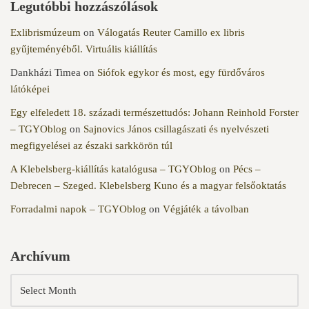
Legutóbbi hozzászólások
Exlibrismúzeum
on
Válogatás Reuter Camillo ex libris
gyűjteményéből. Virtuális kiállítás
Dankházi Timea
on
Siófok egykor és most, egy fürdőváros
látóképei
Egy elfeledett 18. századi természettudós: Johann Reinhold Forster
– TGYOblog
on
Sajnovics János csillagászati és nyelvészeti
megfigyelései az északi sarkkörön túl
A Klebelsberg-kiállítás katalógusa – TGYOblog
on
Pécs –
Debrecen – Szeged. Klebelsberg Kuno és a magyar felsőoktatás
Forradalmi napok – TGYOblog
on
Végjáték a távolban
Archívum