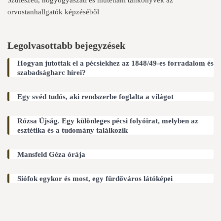
orvostanhallgatók képzéséből
Legolvasottabb bejegyzések
Hogyan jutottak el a pécsiekhez az 1848/49-es forradalom és
szabadságharc hírei?
Egy svéd tudós, aki rendszerbe foglalta a világot
Rózsa Újság. Egy különleges pécsi folyóirat, melyben az
esztétika és a tudomány találkozik
Mansfeld Géza órája
Siófok egykor és most, egy fürdőváros látóképei