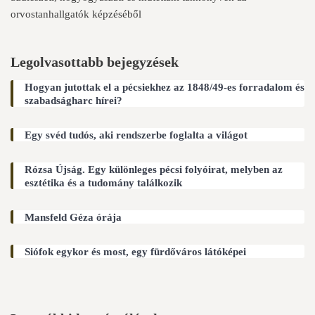
orvostanhallgatók képzéséből
Legolvasottabb bejegyzések
Hogyan jutottak el a pécsiekhez az 1848/49-es forradalom és
szabadságharc hírei?
Egy svéd tudós, aki rendszerbe foglalta a világot
Rózsa Újság. Egy különleges pécsi folyóirat, melyben az
esztétika és a tudomány találkozik
Mansfeld Géza órája
Siófok egykor és most, egy fürdőváros látóképei