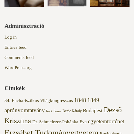
Adminisztráció
Log in
Entries feed
Comments feed
WordPress.org
Címkék
1848
1849
34. Eucharisztikus Világkongresszus
Dezső
aprónyomtatvány
Budapest
Berde Károly
beck Soma
Krisztina
egyetemtörténet
Dr. Schmelczer-Pohánka Éva
Erzsébet Tudományegyetem
Eucharisztia