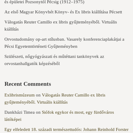
és épületei Pozsonytól Pécsig (1912–1975)
Az első Magyar Könyvhét Könyv- és Ex libris kiállítása Pécsett
Válogatás Reuter Camillo ex libris gyűjteményéből. Virtuális
kiállítás
Orvostudomány op-art stílusban. Vasarely konferenciaplakátjai a
Pécsi Egyetemtörténeti Gyűjteményben
Szülészeti, nőgyógyászati és műtéttani tankönyvek az
orvostanhallgatók képzéséből
Recent Comments
Exlibrismúzeum
on
Válogatás Reuter Camillo ex libris
gyűjteményéből. Virtuális kiállítás
Dankházi Timea
on
Siófok egykor és most, egy fürdőváros
látóképei
Egy elfeledett 18. századi természettudós: Johann Reinhold Forster