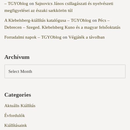
– TGYOblog
on
Sajnovics János csillagászati és nyelvészeti
megfigyelései az északi sarkkörön túl
A Klebelsberg-kiállítás katalógusa – TGYOblog
on
Pécs –
Debrecen – Szeged. Klebelsberg Kuno és a magyar felsőoktatás
Forradalmi napok – TGYOblog
on
Végjáték a távolban
Archívum
Categories
Aktuális Kiállítás
Évfordulók
Kiállításaink