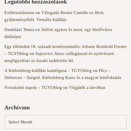
Legutóbbi hozzászólások
Exlibrismúzeum
on
Válogatás Reuter Camillo ex libris
gyűjteményéből. Virtuális kiállítás
Dankházi Timea
on
Siófok egykor és most, egy fürdőváros
látóképei
Egy elfeledett 18. századi természettudós: Johann Reinhold Forster
– TGYOblog
on
Sajnovics János csillagászati és nyelvészeti
megfigyelései az északi sarkkörön túl
A Klebelsberg-kiállítás katalógusa – TGYOblog
on
Pécs –
Debrecen – Szeged. Klebelsberg Kuno és a magyar felsőoktatás
Forradalmi napok – TGYOblog
on
Végjáték a távolban
Archívum