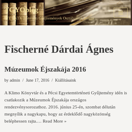
TGYOblog
Skip
PTE EKTK Történeti Gyűjtemények Osztályának blogja
to
content
Fischerné Dárdai Ágnes
Múzeumok Éjszakája 2016
by
admin
June 17, 2016
Kiállításaink
A Klimo Könyvtár és a Pécsi Egyetemtörténeti Gyűjtemény idén is
csatlakozik a Múzeumok Éjszakája országos
rendezvénysorozathoz. 2016. június 25-én, szombat délután
megnyílik a nagykapu, hogy az érdeklődő nagyközönség
beléphessen rajta.…
Read More »