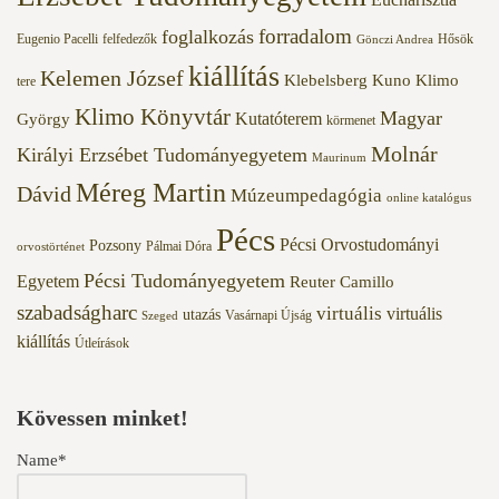
forradalom
foglalkozás
Eugenio Pacelli
felfedezők
Hősök
Gönczi Andrea
kiállítás
Kelemen József
Klebelsberg Kuno
Klimo
tere
Klimo Könyvtár
Magyar
Kutatóterem
György
körmenet
Molnár
Királyi Erzsébet Tudományegyetem
Maurinum
Méreg Martin
Dávid
Múzeumpedagógia
online katalógus
Pécs
Pécsi Orvostudományi
Pozsony
Pálmai Dóra
orvostörténet
Pécsi Tudományegyetem
Egyetem
Reuter Camillo
szabadságharc
virtuális
virtuális
utazás
Vasárnapi Újság
Szeged
kiállítás
Útleírások
Kövessen minket!
Name*