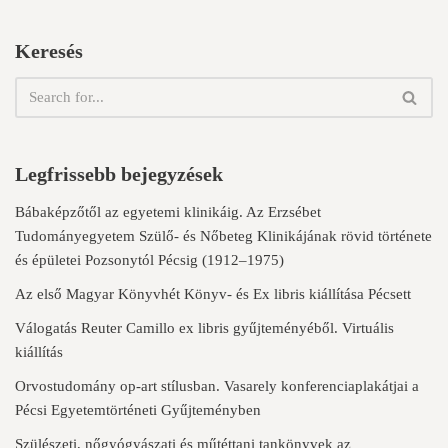
Keresés
Legfrissebb bejegyzések
Bábaképzőtől az egyetemi klinikáig. Az Erzsébet
Tudományegyetem Szülő- és Nőbeteg Klinikájának rövid története
és épületei Pozsonytól Pécsig (1912–1975)
Az első Magyar Könyvhét Könyv- és Ex libris kiállítása Pécsett
Válogatás Reuter Camillo ex libris gyűjteményéből. Virtuális
kiállítás
Orvostudomány op-art stílusban. Vasarely konferenciaplakátjai a
Pécsi Egyetemtörténeti Gyűjteményben
Szülészeti, nőgyógyászati és műtéttani tankönyvek az