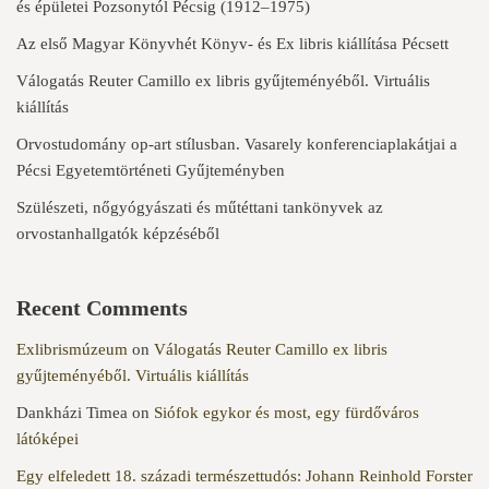
és épületei Pozsonytól Pécsig (1912–1975)
Az első Magyar Könyvhét Könyv- és Ex libris kiállítása Pécsett
Válogatás Reuter Camillo ex libris gyűjteményéből. Virtuális
kiállítás
Orvostudomány op-art stílusban. Vasarely konferenciaplakátjai a
Pécsi Egyetemtörténeti Gyűjteményben
Szülészeti, nőgyógyászati és műtéttani tankönyvek az
orvostanhallgatók képzéséből
Recent Comments
Exlibrismúzeum
on
Válogatás Reuter Camillo ex libris
gyűjteményéből. Virtuális kiállítás
Dankházi Timea
on
Siófok egykor és most, egy fürdőváros
látóképei
Egy elfeledett 18. századi természettudós: Johann Reinhold Forster