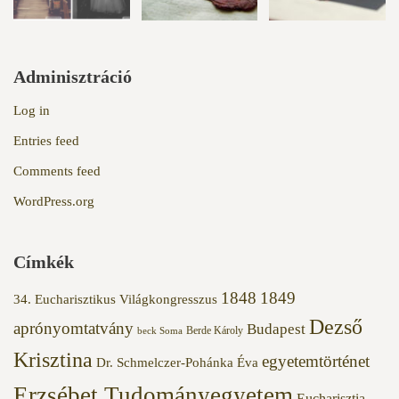
Adminisztráció
Log in
Entries feed
Comments feed
WordPress.org
Címkék
1848
1849
34. Eucharisztikus Világkongresszus
Dezső
aprónyomtatvány
Budapest
Berde Károly
beck Soma
Krisztina
egyetemtörténet
Dr. Schmelczer-Pohánka Éva
Erzsébet Tudományegyetem
Eucharisztia