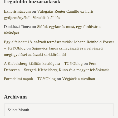
Legutóbbi hozzászólások
Exlibrismúzeum
on
Válogatás Reuter Camillo ex libris
gyűjteményéből. Virtuális kiállítás
Dankházi Timea
on
Siófok egykor és most, egy fürdőváros
látóképei
Egy elfeledett 18. századi természettudós: Johann Reinhold Forster
– TGYOblog
on
Sajnovics János csillagászati és nyelvészeti
megfigyelései az északi sarkkörön túl
A Klebelsberg-kiállítás katalógusa – TGYOblog
on
Pécs –
Debrecen – Szeged. Klebelsberg Kuno és a magyar felsőoktatás
Forradalmi napok – TGYOblog
on
Végjáték a távolban
Archívum