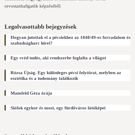
orvostanhallgatók képzéséből
Legolvasottabb bejegyzések
Hogyan jutottak el a pécsiekhez az 1848/49-es forradalom és
szabadságharc hírei?
Egy svéd tudós, aki rendszerbe foglalta a világot
Rózsa Újság. Egy különleges pécsi folyóirat, melyben az
esztétika és a tudomány találkozik
Mansfeld Géza órája
Siófok egykor és most, egy fürdőváros látóképei