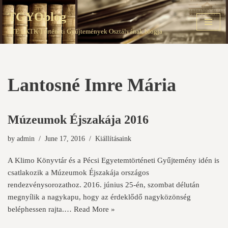
TGYOblog
Skip
PTE EKTK Történeti Gyűjtemények Osztályának blogja
to
content
Lantosné Imre Mária
Múzeumok Éjszakája 2016
by
admin
June 17, 2016
Kiállításaink
A Klimo Könyvtár és a Pécsi Egyetemtörténeti Gyűjtemény idén is
csatlakozik a Múzeumok Éjszakája országos
rendezvénysorozathoz. 2016. június 25-én, szombat délután
megnyílik a nagykapu, hogy az érdeklődő nagyközönség
beléphessen rajta.…
Read More »