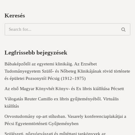
Keresés
Legfrissebb bejegyzések
Bábaképzőtől az egyetemi klinikáig. Az Erzsébet
Tudományegyetem Szülő- és Nőbeteg Klinikájának rövid története
és épületei Pozsonytól Pécsig (1912–1975)
Az első Magyar Könyvhét Könyv- és Ex libris kiállítása Pécsett
Válogatás Reuter Camillo ex libris gyűjteményéből. Virtuális
kiállítás
Orvostudomány op-art stílusban. Vasarely konferenciaplakátjai a
Pécsi Egyetemtörténeti Gyűjteményben
Szülészeti, nőgyógyászati és műtéttani tankönyvek az