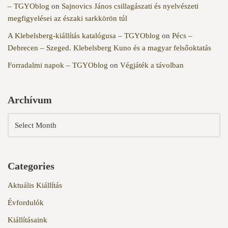
– TGYOblog
on
Sajnovics János csillagászati és nyelvészeti
megfigyelései az északi sarkkörön túl
A Klebelsberg-kiállítás katalógusa – TGYOblog
on
Pécs –
Debrecen – Szeged. Klebelsberg Kuno és a magyar felsőoktatás
Forradalmi napok – TGYOblog
on
Végjáték a távolban
Archívum
Categories
Aktuális Kiállítás
Évfordulók
Kiállításaink