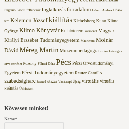
forradalom
foglalkozás
Eugenio Pacelli
felfedezők
Hősök
Gönczi Andrea
kiállítás
Kelemen József
Klebelsberg Kuno
Klimo
tere
Klimo Könyvtár
Magyar
Kutatóterem
György
körmenet
Molnár
Királyi Erzsébet Tudományegyetem
Maurinum
Méreg Martin
Dávid
Múzeumpedagógia
online katalógus
Pécs
Pécsi Orvostudományi
Pozsony
Pálmai Dóra
orvostörténet
Pécsi Tudományegyetem
Egyetem
Reuter Camillo
szabadságharc
virtuális
virtuális
utazás
Vasárnapi Újság
Szeged
kiállítás
Útleírások
Kövessen minket!
Name*