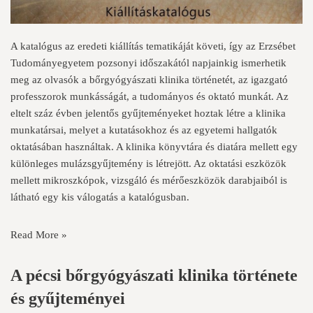
A katalógus az eredeti kiállítás tematikáját követi, így az Erzsébet
Tudományegyetem pozsonyi időszakától napjainkig ismerhetik
meg az olvasók a bőrgyógyászati klinika történetét, az igazgató
professzorok munkásságát, a tudományos és oktató munkát. Az
eltelt száz évben jelentős gyűjteményeket hoztak létre a klinika
munkatársai, melyet a kutatásokhoz és az egyetemi hallgatók
oktatásában használtak. A klinika könyvtára és diatára mellett egy
különleges mulázsgyűjtemény is létrejött. Az oktatási eszközök
mellett mikroszkópok, vizsgáló és mérőeszközök darabjaiból is
látható egy kis válogatás a katalógusban.
Read More »
A pécsi bőrgyógyászati klinika története
és gyűjteményei