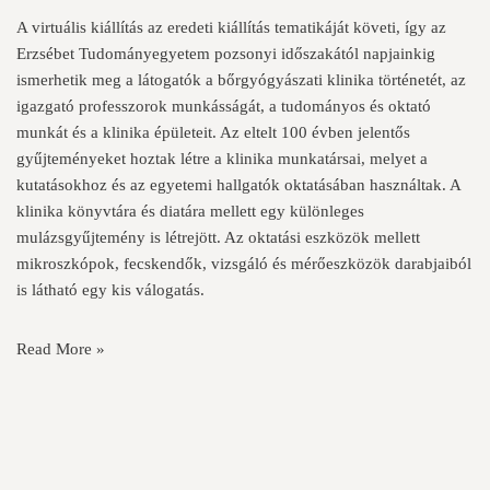
A virtuális kiállítás az eredeti kiállítás tematikáját követi, így az
Erzsébet Tudományegyetem pozsonyi időszakától napjainkig
ismerhetik meg a látogatók a bőrgyógyászati klinika történetét, az
igazgató professzorok munkásságát, a tudományos és oktató
munkát és a klinika épületeit. Az eltelt 100 évben jelentős
gyűjteményeket hoztak létre a klinika munkatársai, melyet a
kutatásokhoz és az egyetemi hallgatók oktatásában használtak. A
klinika könyvtára és diatára mellett egy különleges
mulázsgyűjtemény is létrejött. Az oktatási eszközök mellett
mikroszkópok, fecskendők, vizsgáló és mérőeszközök darabjaiból
is látható egy kis válogatás.
Read More »