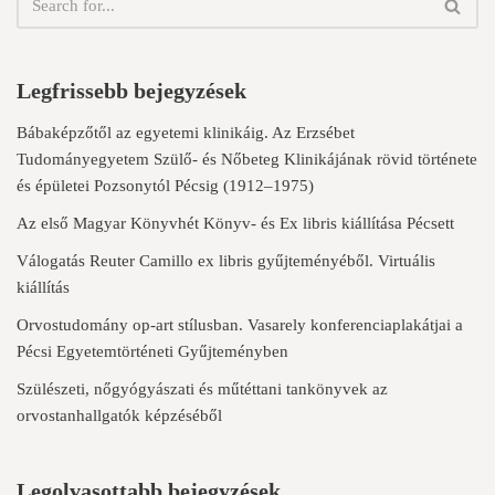
Legfrissebb bejegyzések
Bábaképzőtől az egyetemi klinikáig. Az Erzsébet
Tudományegyetem Szülő- és Nőbeteg Klinikájának rövid története
és épületei Pozsonytól Pécsig (1912–1975)
Az első Magyar Könyvhét Könyv- és Ex libris kiállítása Pécsett
Válogatás Reuter Camillo ex libris gyűjteményéből. Virtuális
kiállítás
Orvostudomány op-art stílusban. Vasarely konferenciaplakátjai a
Pécsi Egyetemtörténeti Gyűjteményben
Szülészeti, nőgyógyászati és műtéttani tankönyvek az
orvostanhallgatók képzéséből
Legolvasottabb bejegyzések