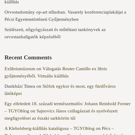
kiállítás
Orvostudomány op-art stílusban. Vasarely konferenciaplakátjai a
Pécsi Egyetemtörténeti Gyűjteményben
Szülészeti, nőgyógyászati és műtéttani tankönyvek az
orvostanhallgatók képzéséből
Recent Comments
Exlibrismúzeum
on
Válogatás Reuter Camillo ex libris
gyűjteményéből. Virtuális kiállítás
Dankházi Timea
on
Siófok egykor és most, egy fürdőváros
látóképei
Egy elfeledett 18. századi természettudós: Johann Reinhold Forster
– TGYOblog
on
Sajnovics János csillagászati és nyelvészeti
megfigyelései az északi sarkkörön túl
A Klebelsberg-kiállítás katalógusa – TGYOblog
on
Pécs –