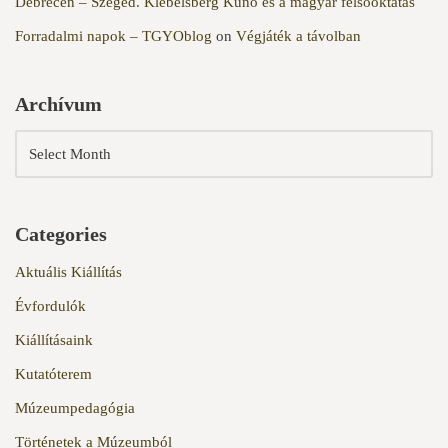
Debrecen – Szeged. Klebelsberg Kuno és a magyar felsőoktatás
Forradalmi napok – TGYOblog
on
Végjáték a távolban
Archívum
Categories
Aktuális Kiállítás
Évfordulók
Kiállításaink
Kutatóterem
Múzeumpedagógia
Történetek a Múzeumból