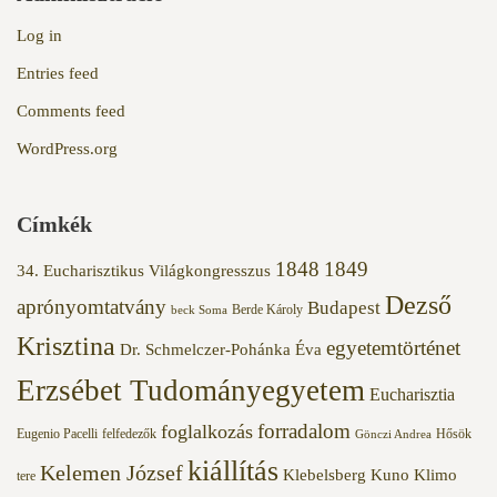
Log in
Entries feed
Comments feed
WordPress.org
Címkék
1848
1849
34. Eucharisztikus Világkongresszus
Dezső
aprónyomtatvány
Budapest
Berde Károly
beck Soma
Krisztina
egyetemtörténet
Dr. Schmelczer-Pohánka Éva
Erzsébet Tudományegyetem
Eucharisztia
forradalom
foglalkozás
Eugenio Pacelli
felfedezők
Hősök
Gönczi Andrea
kiállítás
Kelemen József
Klebelsberg Kuno
Klimo
tere