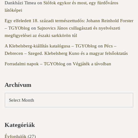
Dankházi Timea
on
Siófok egykor és most, egy fürdőváros
látóképei
Egy elfeledett 18. századi természettudós: Johann Reinhold Forster
– TGYOblog
on
Sajnovics János csillagászati és nyelvészeti
megfigyelései az északi sarkkörön túl
A Klebelsberg-kiállítás katalógusa – TGYOblog
on
Pécs –
Debrecen – Szeged. Klebelsberg Kuno és a magyar felsőoktatás
Forradalmi napok – TGYOblog
on
Végjáték a távolban
Archívum
Kategóriák
Évfordulók
(27)