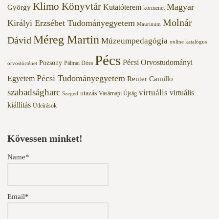
Klimo Könyvtár
Magyar
Kutatóterem
György
körmenet
Molnár
Királyi Erzsébet Tudományegyetem
Maurinum
Méreg Martin
Dávid
Múzeumpedagógia
online katalógus
Pécs
Pécsi Orvostudományi
Pozsony
Pálmai Dóra
orvostörténet
Pécsi Tudományegyetem
Egyetem
Reuter Camillo
szabadságharc
virtuális
virtuális
utazás
Vasárnapi Újság
Szeged
kiállítás
Útleírások
Kövessen minket!
Name*
Email*