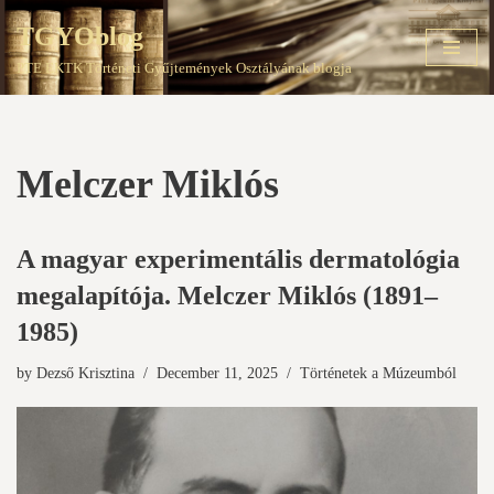
TGYOblog
Skip
PTE EKTK Történeti Gyűjtemények Osztályának blogja
to
content
Melczer Miklós
A magyar experimentális dermatológia
megalapítója. Melczer Miklós (1891–
1985)
by
Dezső Krisztina
December 11, 2025
Történetek a Múzeumból