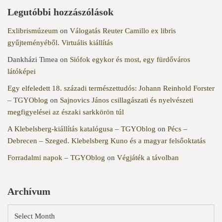
Legutóbbi hozzászólások
Exlibrismúzeum
on
Válogatás Reuter Camillo ex libris
gyűjteményéből. Virtuális kiállítás
Dankházi Timea
on
Siófok egykor és most, egy fürdőváros
látóképei
Egy elfeledett 18. századi természettudós: Johann Reinhold Forster
– TGYOblog
on
Sajnovics János csillagászati és nyelvészeti
megfigyelései az északi sarkkörön túl
A Klebelsberg-kiállítás katalógusa – TGYOblog
on
Pécs –
Debrecen – Szeged. Klebelsberg Kuno és a magyar felsőoktatás
Forradalmi napok – TGYOblog
on
Végjáték a távolban
Archívum