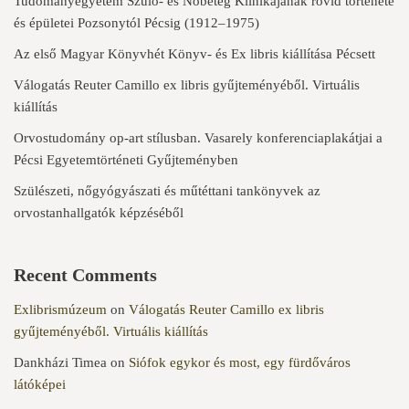
Tudományegyetem Szülő- és Nőbeteg Klinikájának rövid története
és épületei Pozsonytól Pécsig (1912–1975)
Az első Magyar Könyvhét Könyv- és Ex libris kiállítása Pécsett
Válogatás Reuter Camillo ex libris gyűjteményéből. Virtuális
kiállítás
Orvostudomány op-art stílusban. Vasarely konferenciaplakátjai a
Pécsi Egyetemtörténeti Gyűjteményben
Szülészeti, nőgyógyászati és műtéttani tankönyvek az
orvostanhallgatók képzéséből
Recent Comments
Exlibrismúzeum
on
Válogatás Reuter Camillo ex libris
gyűjteményéből. Virtuális kiállítás
Dankházi Timea
on
Siófok egykor és most, egy fürdőváros
látóképei