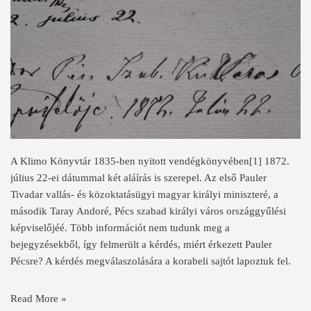
A Klimo Könyvtár 1835-ben nyitott vendégkönyvében
[1]
1872.
július 22-ei dátummal két aláírás is szerepel. Az első Pauler
Tivadar vallás- és közoktatásügyi magyar királyi miniszteré, a
második Taray Andoré, Pécs szabad királyi város országgyűlési
képviselőjéé. Több információt nem tudunk meg a
bejegyzésekből, így felmerült a kérdés, miért érkezett Pauler
Pécsre? A kérdés megválaszolására a korabeli sajtót lapoztuk fel.
Read More »