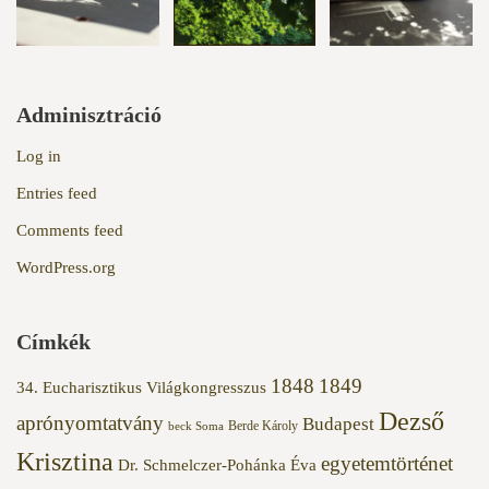
Adminisztráció
Log in
Entries feed
Comments feed
WordPress.org
Címkék
1848
1849
34. Eucharisztikus Világkongresszus
Dezső
aprónyomtatvány
Budapest
Berde Károly
beck Soma
Krisztina
egyetemtörténet
Dr. Schmelczer-Pohánka Éva