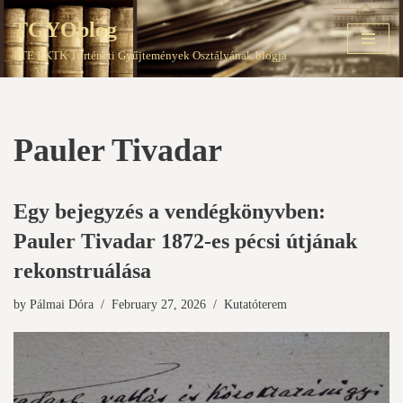
TGYOblog
Skip
PTE EKTK Történeti Gyűjtemények Osztályának blogja
to
content
Pauler Tivadar
Egy bejegyzés a vendégkönyvben:
Pauler Tivadar 1872-es pécsi útjának
rekonstruálása
by
Pálmai Dóra
February 27, 2026
Kutatóterem