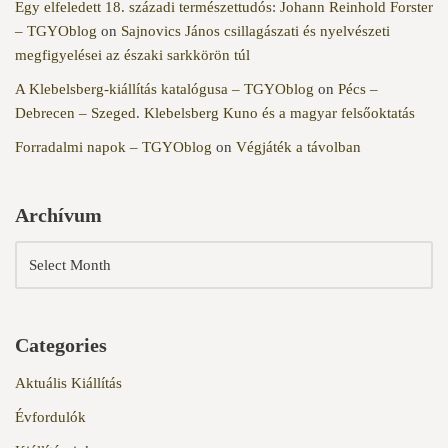
Egy elfeledett 18. századi természettudós: Johann Reinhold Forster
– TGYOblog
on
Sajnovics János csillagászati és nyelvészeti
megfigyelései az északi sarkkörön túl
A Klebelsberg-kiállítás katalógusa – TGYOblog
on
Pécs –
Debrecen – Szeged. Klebelsberg Kuno és a magyar felsőoktatás
Forradalmi napok – TGYOblog
on
Végjáték a távolban
Archívum
Categories
Aktuális Kiállítás
Évfordulók