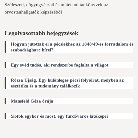
Szülészeti, nőgyógyászati és műtéttani tankönyvek az
orvostanhallgatók képzéséből
Legolvasottabb bejegyzések
Hogyan jutottak el a pécsiekhez az 1848/49-es forradalom és
szabadságharc hírei?
Egy svéd tudós, aki rendszerbe foglalta a világot
Rózsa Újság. Egy különleges pécsi folyóirat, melyben az
esztétika és a tudomány találkozik
Mansfeld Géza órája
Siófok egykor és most, egy fürdőváros látóképei