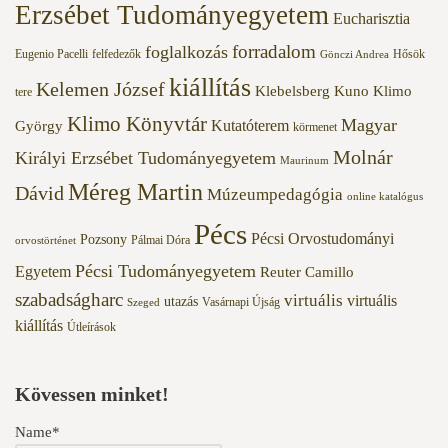
Erzsébet Tudományegyetem
Eucharisztia
forradalom
foglalkozás
Eugenio Pacelli
felfedezők
Hősök
Gönczi Andrea
kiállítás
Kelemen József
Klebelsberg Kuno
Klimo
tere
Klimo Könyvtár
Magyar
Kutatóterem
György
körmenet
Molnár
Királyi Erzsébet Tudományegyetem
Maurinum
Méreg Martin
Dávid
Múzeumpedagógia
online katalógus
Pécs
Pécsi Orvostudományi
Pozsony
Pálmai Dóra
orvostörténet
Pécsi Tudományegyetem
Egyetem
Reuter Camillo
szabadságharc
virtuális
virtuális
utazás
Vasárnapi Újság
Szeged
kiállítás
Útleírások
Kövessen minket!
Name*