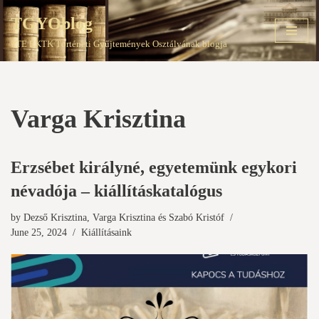
TGYOblog
Skip
PTE EKTK Történeti Gyűjtemények Osztályának blogja
to
content
Varga Krisztina
Erzsébet királyné, egyetemünk egykori
névadója – kiállításkatalógus
by
Dezső Krisztina
,
Varga Krisztina
és
Szabó Kristóf
June 25, 2024
Kiállításaink