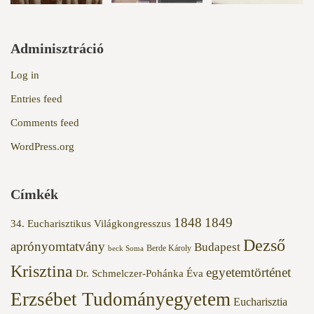
Adminisztráció
Log in
Entries feed
Comments feed
WordPress.org
Címkék
1848
1849
34. Eucharisztikus Világkongresszus
Dezső
aprónyomtatvány
Budapest
Berde Károly
beck Soma
Krisztina
egyetemtörténet
Dr. Schmelczer-Pohánka Éva
Erzsébet Tudományegyetem
Eucharisztia