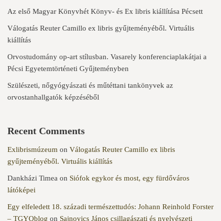
Az első Magyar Könyvhét Könyv- és Ex libris kiállítása Pécsett
Válogatás Reuter Camillo ex libris gyűjteményéből. Virtuális
kiállítás
Orvostudomány op-art stílusban. Vasarely konferenciaplakátjai a
Pécsi Egyetemtörténeti Gyűjteményben
Szülészeti, nőgyógyászati és műtéttani tankönyvek az
orvostanhallgatók képzéséből
Recent Comments
Exlibrismúzeum
on
Válogatás Reuter Camillo ex libris
gyűjteményéből. Virtuális kiállítás
Dankházi Timea
on
Siófok egykor és most, egy fürdőváros
látóképei
Egy elfeledett 18. századi természettudós: Johann Reinhold Forster
– TGYOblog
on
Sajnovics János csillagászati és nyelvészeti