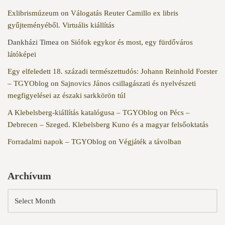
Exlibrismúzeum
on
Válogatás Reuter Camillo ex libris
gyűjteményéből. Virtuális kiállítás
Dankházi Timea
on
Siófok egykor és most, egy fürdőváros
látóképei
Egy elfeledett 18. századi természettudós: Johann Reinhold Forster
– TGYOblog
on
Sajnovics János csillagászati és nyelvészeti
megfigyelései az északi sarkkörön túl
A Klebelsberg-kiállítás katalógusa – TGYOblog
on
Pécs –
Debrecen – Szeged. Klebelsberg Kuno és a magyar felsőoktatás
Forradalmi napok – TGYOblog
on
Végjáték a távolban
Archívum