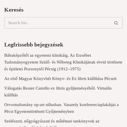
Keresés
Legfrissebb bejegyzések
Bábaképzőtől az egyetemi klinikáig. Az Erzsébet
Tudományegyetem Szülő- és Nőbeteg Klinikájának rövid története
és épületei Pozsonytól Pécsig (1912–1975)
Az első Magyar Könyvhét Könyv- és Ex libris kiállítása Pécsett
Válogatás Reuter Camillo ex libris gyűjteményéből. Virtuális
kiállítás
Orvostudomány op-art stílusban. Vasarely konferenciaplakátjai a
Pécsi Egyetemtörténeti Gyűjteményben
Szülészeti, nőgyógyászati és műtéttani tankönyvek az