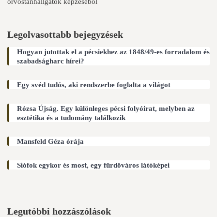
orvostanhallgatók képzéséből
Legolvasottabb bejegyzések
Hogyan jutottak el a pécsiekhez az 1848/49-es forradalom és
szabadságharc hírei?
Egy svéd tudós, aki rendszerbe foglalta a világot
Rózsa Újság. Egy különleges pécsi folyóirat, melyben az
esztétika és a tudomány találkozik
Mansfeld Géza órája
Siófok egykor és most, egy fürdőváros látóképei
Legutóbbi hozzászólások