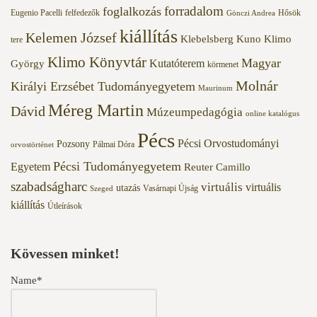
forradalom
foglalkozás
Eugenio Pacelli
felfedezők
Hősök
Gönczi Andrea
kiállítás
Kelemen József
Klebelsberg Kuno
Klimo
tere
Klimo Könyvtár
Magyar
Kutatóterem
György
körmenet
Molnár
Királyi Erzsébet Tudományegyetem
Maurinum
Méreg Martin
Dávid
Múzeumpedagógia
online katalógus
Pécs
Pécsi Orvostudományi
Pozsony
Pálmai Dóra
orvostörténet
Pécsi Tudományegyetem
Egyetem
Reuter Camillo
szabadságharc
virtuális
virtuális
utazás
Vasárnapi Újság
Szeged
kiállítás
Útleírások
Kövessen minket!
Name*