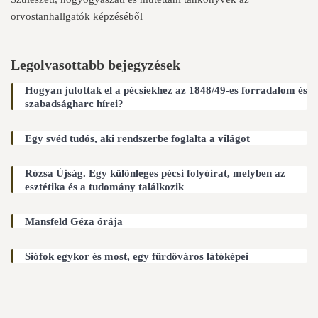
orvostanhallgatók képzéséből
Legolvasottabb bejegyzések
Hogyan jutottak el a pécsiekhez az 1848/49-es forradalom és
szabadságharc hírei?
Egy svéd tudós, aki rendszerbe foglalta a világot
Rózsa Újság. Egy különleges pécsi folyóirat, melyben az
esztétika és a tudomány találkozik
Mansfeld Géza órája
Siófok egykor és most, egy fürdőváros látóképei