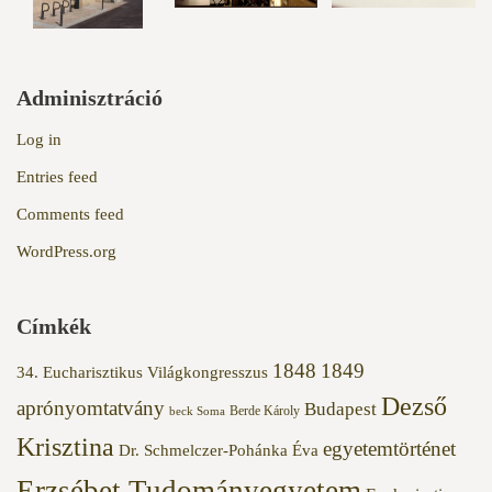
Adminisztráció
Log in
Entries feed
Comments feed
WordPress.org
Címkék
1848
1849
34. Eucharisztikus Világkongresszus
Dezső
aprónyomtatvány
Budapest
Berde Károly
beck Soma
Krisztina
egyetemtörténet
Dr. Schmelczer-Pohánka Éva
Erzsébet Tudományegyetem