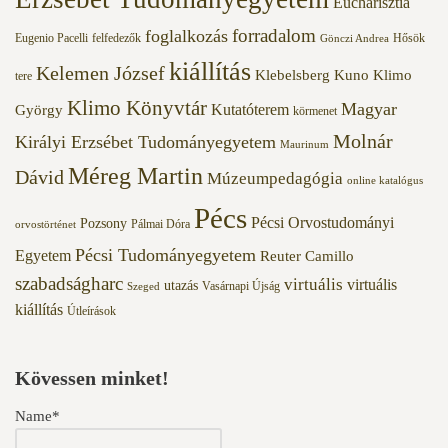
Eucharisztia
forradalom
foglalkozás
Eugenio Pacelli
felfedezők
Hősök
Gönczi Andrea
kiállítás
Kelemen József
Klebelsberg Kuno
Klimo
tere
Klimo Könyvtár
Magyar
Kutatóterem
György
körmenet
Molnár
Királyi Erzsébet Tudományegyetem
Maurinum
Méreg Martin
Dávid
Múzeumpedagógia
online katalógus
Pécs
Pécsi Orvostudományi
Pozsony
Pálmai Dóra
orvostörténet
Pécsi Tudományegyetem
Egyetem
Reuter Camillo
szabadságharc
virtuális
virtuális
utazás
Vasárnapi Újság
Szeged
kiállítás
Útleírások
Kövessen minket!
Name*