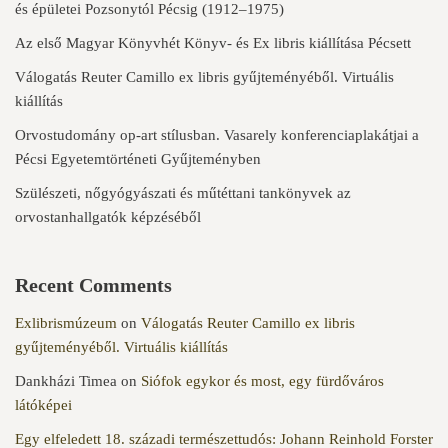
és épületei Pozsonytól Pécsig (1912–1975)
Az első Magyar Könyvhét Könyv- és Ex libris kiállítása Pécsett
Válogatás Reuter Camillo ex libris gyűjteményéből. Virtuális
kiállítás
Orvostudomány op-art stílusban. Vasarely konferenciaplakátjai a
Pécsi Egyetemtörténeti Gyűjteményben
Szülészeti, nőgyógyászati és műtéttani tankönyvek az
orvostanhallgatók képzéséből
Recent Comments
Exlibrismúzeum
on
Válogatás Reuter Camillo ex libris
gyűjteményéből. Virtuális kiállítás
Dankházi Timea
on
Siófok egykor és most, egy fürdőváros
látóképei
Egy elfeledett 18. századi természettudós: Johann Reinhold Forster