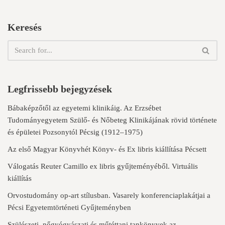
Keresés
Legfrissebb bejegyzések
Bábaképzőtől az egyetemi klinikáig. Az Erzsébet
Tudományegyetem Szülő- és Nőbeteg Klinikájának rövid története
és épületei Pozsonytól Pécsig (1912–1975)
Az első Magyar Könyvhét Könyv- és Ex libris kiállítása Pécsett
Válogatás Reuter Camillo ex libris gyűjteményéből. Virtuális
kiállítás
Orvostudomány op-art stílusban. Vasarely konferenciaplakátjai a
Pécsi Egyetemtörténeti Gyűjteményben
Szülészeti, nőgyógyászati és műtéttani tankönyvek az