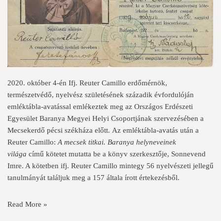
2020. október 4-én Ifj. Reuter Camillo erdőmérnök,
természetvédő, nyelvész születésének századik évfordulóján
emléktábla-avatással emlékeztek meg az Országos Erdészeti
Egyesület Baranya Megyei Helyi Csoportjának szervezésében a
Mecsekerdő pécsi székháza előtt. Az emléktábla-avatás után a
Reuter Camillo:
A mecsek titkai. Baranya helyneveinek
világa
című kötetet mutatta be a könyv szerkesztője, Sonnevend
Imre. A kötetben ifj. Reuter Camillo mintegy 56 nyelvészeti jellegű
tanulmányát találjuk meg a 157 általa írott értekezésből.
Read More »