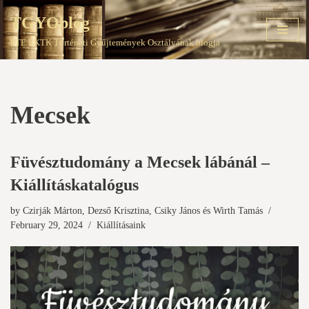
TGYOblog
Skip
PTE EKTK Történeti Gyűjtemények Osztályának blogja
to
content
Mecsek
Füvésztudomány a Mecsek lábánál –
Kiállításkatalógus
by
Czirják Márton
,
Dezső Krisztina
,
Csiky János
és
Wirth Tamás
February 29, 2024
Kiállításaink