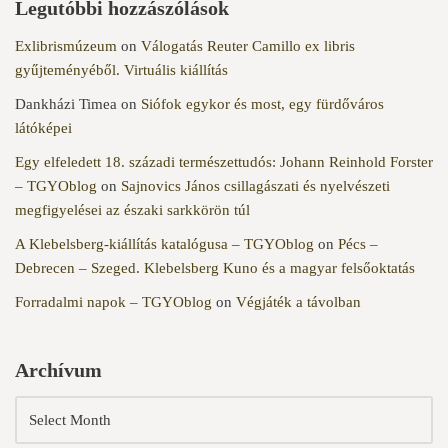
Legutóbbi hozzászólások
Exlibrismúzeum
on
Válogatás Reuter Camillo ex libris
gyűjteményéből. Virtuális kiállítás
Dankházi Timea
on
Siófok egykor és most, egy fürdőváros
látóképei
Egy elfeledett 18. századi természettudós: Johann Reinhold Forster
– TGYOblog
on
Sajnovics János csillagászati és nyelvészeti
megfigyelései az északi sarkkörön túl
A Klebelsberg-kiállítás katalógusa – TGYOblog
on
Pécs –
Debrecen – Szeged. Klebelsberg Kuno és a magyar felsőoktatás
Forradalmi napok – TGYOblog
on
Végjáték a távolban
Archívum