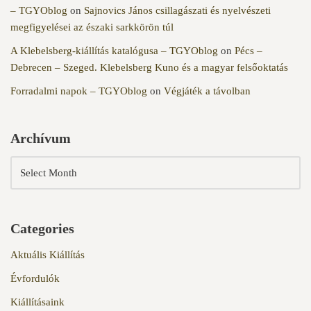
– TGYOblog
on
Sajnovics János csillagászati és nyelvészeti
megfigyelései az északi sarkkörön túl
A Klebelsberg-kiállítás katalógusa – TGYOblog
on
Pécs –
Debrecen – Szeged. Klebelsberg Kuno és a magyar felsőoktatás
Forradalmi napok – TGYOblog
on
Végjáték a távolban
Archívum
Categories
Aktuális Kiállítás
Évfordulók
Kiállításaink