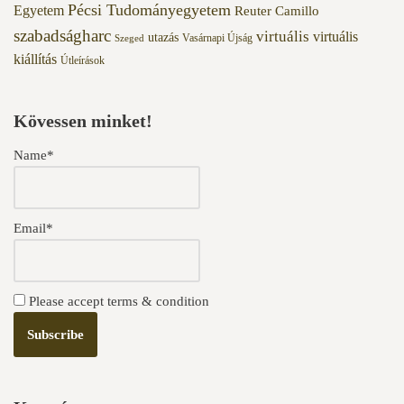
Pécsi Tudományegyetem
Egyetem
Reuter Camillo
szabadságharc
virtuális
virtuális
utazás
Vasárnapi Újság
Szeged
kiállítás
Útleírások
Kövessen minket!
Name*
Email*
Please accept terms & condition