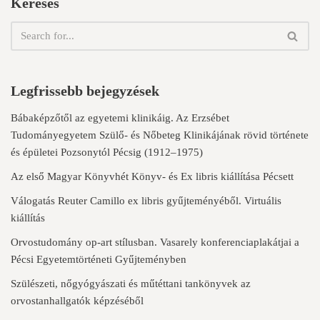
Keresés
Legfrissebb bejegyzések
Bábaképzőtől az egyetemi klinikáig. Az Erzsébet
Tudományegyetem Szülő- és Nőbeteg Klinikájának rövid története
és épületei Pozsonytól Pécsig (1912–1975)
Az első Magyar Könyvhét Könyv- és Ex libris kiállítása Pécsett
Válogatás Reuter Camillo ex libris gyűjteményéből. Virtuális
kiállítás
Orvostudomány op-art stílusban. Vasarely konferenciaplakátjai a
Pécsi Egyetemtörténeti Gyűjteményben
Szülészeti, nőgyógyászati és műtéttani tankönyvek az
orvostanhallgatók képzéséből