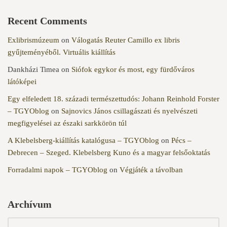
Recent Comments
Exlibrismúzeum
on
Válogatás Reuter Camillo ex libris
gyűjteményéből. Virtuális kiállítás
Dankházi Timea
on
Siófok egykor és most, egy fürdőváros
látóképei
Egy elfeledett 18. századi természettudós: Johann Reinhold Forster
– TGYOblog
on
Sajnovics János csillagászati és nyelvészeti
megfigyelései az északi sarkkörön túl
A Klebelsberg-kiállítás katalógusa – TGYOblog
on
Pécs –
Debrecen – Szeged. Klebelsberg Kuno és a magyar felsőoktatás
Forradalmi napok – TGYOblog
on
Végjáték a távolban
Archívum