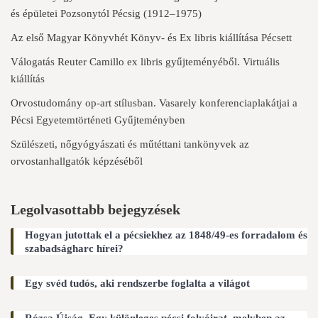
és épületei Pozsonytól Pécsig (1912–1975)
Az első Magyar Könyvhét Könyv- és Ex libris kiállítása Pécsett
Válogatás Reuter Camillo ex libris gyűjteményéből. Virtuális
kiállítás
Orvostudomány op-art stílusban. Vasarely konferenciaplakátjai a
Pécsi Egyetemtörténeti Gyűjteményben
Szülészeti, nőgyógyászati és műtéttani tankönyvek az
orvostanhallgatók képzéséből
Legolvasottabb bejegyzések
Hogyan jutottak el a pécsiekhez az 1848/49-es forradalom és
szabadságharc hírei?
Egy svéd tudós, aki rendszerbe foglalta a világot
Rózsa Újság. Egy különleges pécsi folyóirat, melyben az