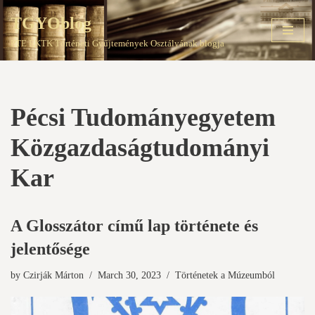
TGYOblog
Skip
PTE EKTK Történeti Gyűjtemények Osztályának blogja
to
content
Pécsi Tudományegyetem
Közgazdaságtudományi
Kar
A Glosszátor című lap története és
jelentősége
by
Czirják Márton
March 30, 2023
Történetek a Múzeumból