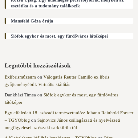
esztétika és a tudomány találkozik
Mansfeld Géza órája
Siófok egykor és most, egy fürdőváros látóképei
Legutóbbi hozzászólások
Exlibrismúzeum
on
Válogatás Reuter Camillo ex libris
gyűjteményéből. Virtuális kiállítás
Dankházi Timea
on
Siófok egykor és most, egy fürdőváros
látóképei
Egy elfeledett 18. századi természettudós: Johann Reinhold Forster
– TGYOblog
on
Sajnovics János csillagászati és nyelvészeti
megfigyelései az északi sarkkörön túl
A Klebelsberg-kiállítás katalógusa – TGYOblog
on
Pécs –