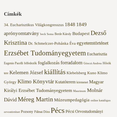
Címkék
1848
1849
34. Eucharisztikus Világkongresszus
Dezső
aprónyomtatvány
Budapest
Berde Károly
beck Soma
Krisztina
egyetemtörténet
Dr. Schmelczer-Pohánka Éva
Erzsébet Tudományegyetem
Eucharisztia
forradalom
foglalkozás
Eugenio Pacelli
felfedezők
Hősök
Gönczi Andrea
kiállítás
Kelemen József
Klebelsberg Kuno
Klimo
tere
Klimo Könyvtár
Magyar
Kutatóterem
György
körmenet
Molnár
Királyi Erzsébet Tudományegyetem
Maurinum
Méreg Martin
Dávid
Múzeumpedagógia
online katalógus
Pécs
Pécsi Orvostudományi
Pozsony
Pálmai Dóra
orvostörténet