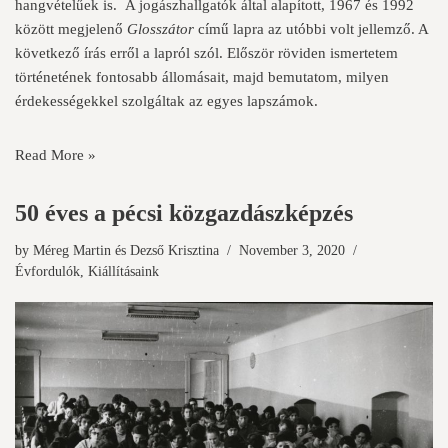
hangvételűek is. A jogászhallgatók által alapított, 1967 és 1992
között megjelenő
Glosszátor
című lapra az utóbbi volt jellemző. A
következő írás erről a lapról szól. Először röviden ismertetem
történetének fontosabb állomásait, majd bemutatom, milyen
érdekességekkel szolgáltak az egyes lapszámok.
Read More »
50 éves a pécsi közgazdászképzés
by
Méreg Martin
és
Dezső Krisztina
November 3, 2020
Évfordulók
,
Kiállításaink